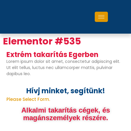
Elementor #535
Extrém takarítás Egerben
Lorem ipsum dolor sit amet, consectetur adipiscing elit.
Ut elit tellus, luctus nec ullamcorper mattis, pulvinar
dapibus leo.
Hívj minket, segítünk!
Please Select Form.
Alkalmi takarítás cégek, és
magánszemélyek részére.