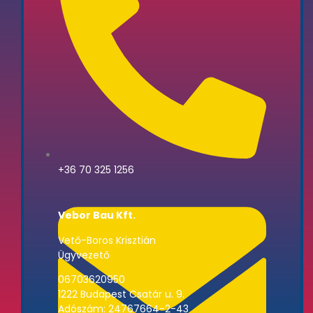
+36 70 325 1256
Vebor Bau Kft.
Vető-Boros Krisztián
Ügyvezető
06703620950
1222 Budapest Csatár u. 9.
Adószám: 24767664-2-43