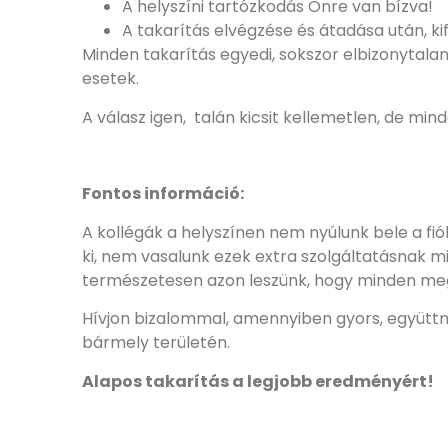
A helyszíni tartózkodás Önre van bízva!
A ​takar​ítás elvégzése és átadása után, ki
Minden takarítás egyedi, sokszor elbizonytal
esetek.
A válasz igen, talán kicsit kellemetlen, de mi
Fontos információ:
A kollégák a helyszínen nem nyúlunk bele a f
ki, nem vasalunk ezek extra szolgáltatásnak mi
természetesen azon leszünk, hogy minden me
Hívjon bizalommal, amennyiben gyors, együtt
bármely területén.
Alapos takarítás a legjobb eredményért!