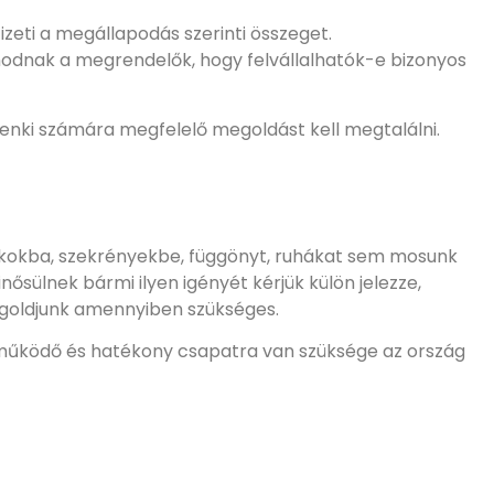
fizeti ​a megállapodás szerinti összeget.
anodnak a megrendelők, hogy felvállalhatók-e bizonyos
ndenki számára megfelelő megoldást kell megtalálni.
iókokba, szekrényekbe, függönyt, ruhákat sem mosunk
nősülnek bármi ilyen igényét kérjük külön jelezze,
goldjunk amennyiben szükséges.
működő és hatékony csapatra van szüksége az ország