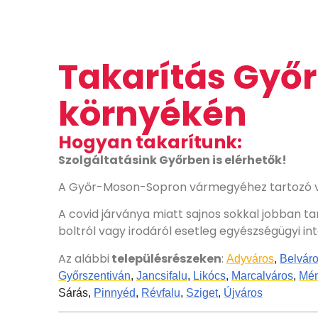
Takarítás Győ
környékén
Hogyan takarítunk:
Szolgáltatásink Győrben is elérhetők!
A Győr-Moson-Sopron vármegyéhez tartozó vár
A covid járványa miatt sajnos sokkal jobban t
boltról vagy irodáról esetleg egyészségügyi in
Az alábbi
településrészeken
:
Adyváros
,
Belvár
Győrszentiván
,
Jancsifalu
,
Likócs
,
Marcalváros
,
Mén
Sárás,
Pinnyéd
,
Révfalu
,
Sziget
,
Újváros