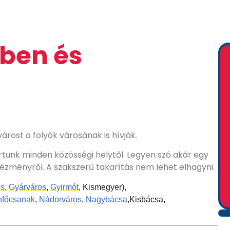
rben és
ost a folyók városának is hívják.
artunk minden közösségi helytől. Legyen szó akár egy
tézményről. A szakszerű takarítás nem lehet elhagyni.
os
,
Gyárváros
,
Gyirmót
,
Kismegyer),
főcsanak
,
Nádorváros
,
Nagybácsa
,Kisbácsa,