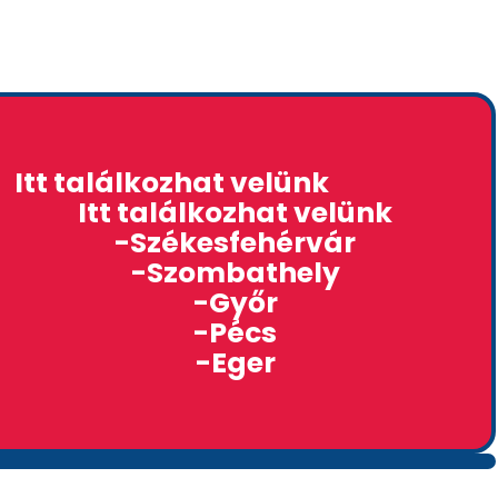
Itt találkozhat velünk
Itt találkozhat velünk
-Székesfehérvár
-Szombathely
-Győr
-Pécs
-Eger