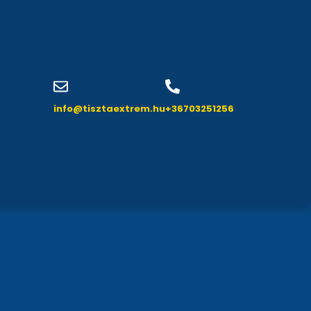
info@tisztaextrem.hu
+36703251256