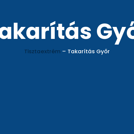
akarítás Gy
Tisztaextrém
–
Takarítás Győr