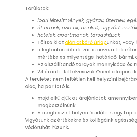
Területek:
ipari létesítmények, gyárak, üzemek, egé
éttermek, üzletek, bankok, ügyvédi irodá
hotelek, apartmanok, társasházak
Töltse ki az
ajánlatkérő űrlap
unkat, vagy 
a legfontosabbak: város neve, a takarítá
mértéke és milyensége, határidő, bármi, a
Az elszállítandó tárgyak mennyisége és 
24 órán belül felvesszük Önnel a kapcsola
A területet nem feltétlen kell helyszíni bejár
elég, ha pár fotó is.
majd elküldjük az árajánlatot, amennyibe
megbeszélnünk.
A megbeszélt helyen és időben egy tapaszt
Vigyázunk az értékekre és kollégáink egészsé
védőruhát húzunk.